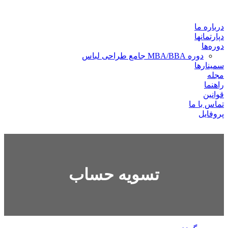
درباره ما
دپارتمانها
دوره‌ها
دوره MBA/BBA جامع طراحی لباس
سمینارها
مجله
راهنما
قوانین
تماس با ما
پروفایل
تسویه حساب