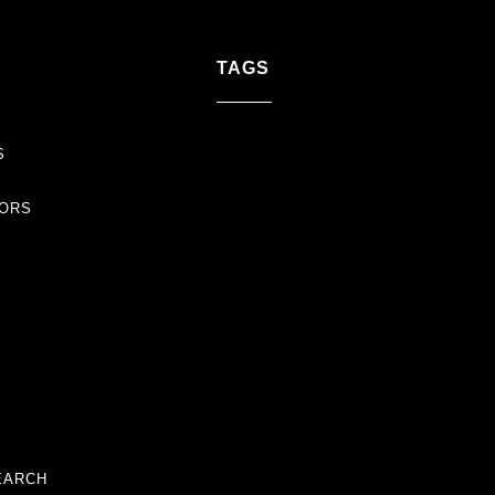
TAGS
S
TORS
EARCH