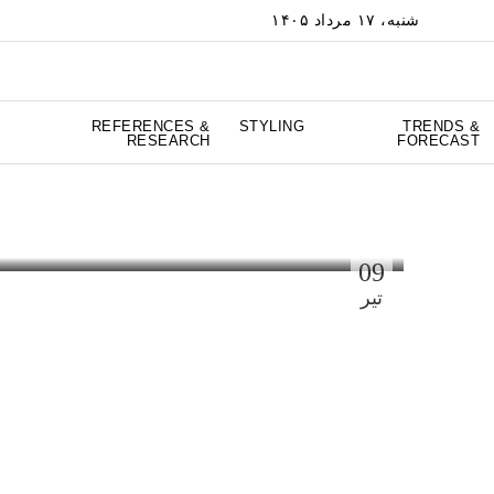
شنبه، ۱۷ مرداد ۱۴۰۵
REFERENCES &
STYLING
TRENDS &
RESEARCH
FORECAST
Ready-to-Wear (RTW) یا Pret-a-Porter چیست؟
MASA MAG
09
تیر