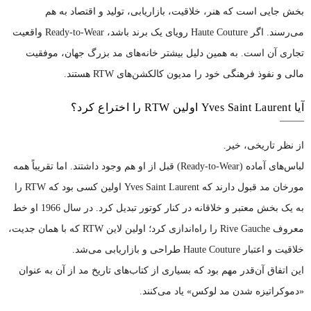
بخش جایی است که هنر، خلاقیت، بازاریابی، تولید و اقتصاد به هم
می‌رسند. اگر Haute Couture رویای یک برند باشد، Ready-to-Wear واقعیت
تجاری آن است. به همین دلیل بیشتر خانه‌های مد بزرگ جهان، موفقیت
مالی و نفوذ فرهنگی خود را مدیون کالکشن‌های RTW هستند.
آیا Yves Saint Laurent اولین RTW را اختراع کرد؟
از نظر تاریخی، خیر.
لباس‌های آماده (Ready-to-Wear) قبل از او هم وجود داشتند. اما تقریباً همه
مورخان مد قبول دارند که Yves Saint Laurent اولین کسی بود که RTW را
به یک بخش معتبر و خلاقانه در کنار کوتور تبدیل کرد. در سال 1966 او خط
معروف Rive Gauche را راه‌اندازی کرد؛ اولین لاین RTW که با همان جدیت،
خلاقیت و اعتبار Haute Couture طراحی و بازاریابی می‌شد.
این اتفاق آن‌قدر مهم بود که بسیاری از کتاب‌های تاریخ مد از آن به عنوان
«دموکراتیزه شدن مد لوکس» یاد می‌کنند.